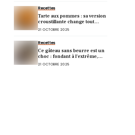
Recettes
Tarte aux pommes : sa version
croustillante change tout
(vous allez l’adorer)
21 OCTOBRE 2025
Recettes
Ce gâteau sans beurre est un
choc : fondant à l’extrême,
goût incroyable !
21 OCTOBRE 2025