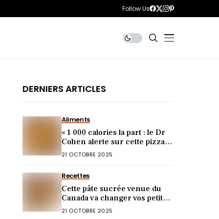
Follow Us
DERNIERS ARTICLES
Aliments
« 1 000 calories la part : le Dr
Cohen alerte sur cette pizza
piège pour votre ligne »
21 OCTOBRE 2025
Recettes
Cette pâte sucrée venue du
Canada va changer vos petits-
déjeuners !
21 OCTOBRE 2025