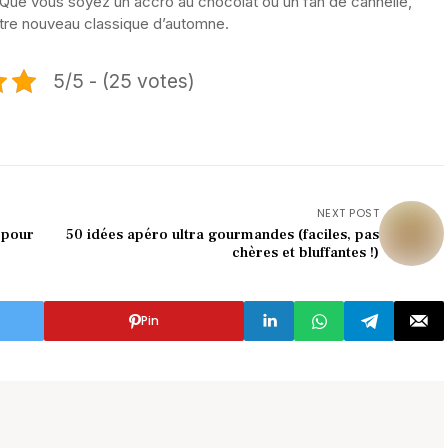
 Que vous soyez un accro au chocolat ou un fan de cannelle,
otre nouveau classique d’automne.
5/5 - (25 votes)
NEXT POST
 pour
50 idées apéro ultra gourmandes (faciles, pas
chères et bluffantes !)
Pin