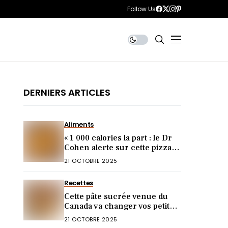
Follow Us
DERNIERS ARTICLES
Aliments
« 1 000 calories la part : le Dr
Cohen alerte sur cette pizza
piège pour votre ligne »
21 OCTOBRE 2025
Recettes
Cette pâte sucrée venue du
Canada va changer vos petits-
déjeuners !
21 OCTOBRE 2025