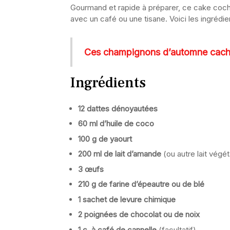
Gourmand et rapide à préparer, ce cake coche 
avec un café ou une tisane. Voici les ingrédi
Ces champignons d’automne cachent
Ingrédients
12 dattes dénoyautées
60 ml d’huile de coco
100 g de yaourt
200 ml de lait d’amande
(ou autre lait végét
3 œufs
210 g de farine d’épeautre ou de blé
1 sachet de levure chimique
2 poignées de chocolat ou de noix
1 c. à café de cannelle
(facultatif)