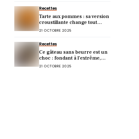
Recettes
Tarte aux pommes : sa version
croustillante change tout
(vous allez l’adorer)
21 OCTOBRE 2025
Recettes
Ce gâteau sans beurre est un
choc : fondant à l’extrême,
goût incroyable !
21 OCTOBRE 2025