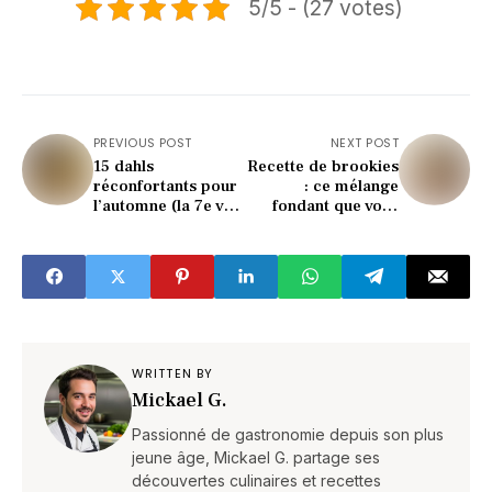
5/5 - (27 votes)
PREVIOUS POST
NEXT POST
15 dahls
Recette de brookies
réconfortants pour
: ce mélange
l’automne (la 7e va
fondant que vous
vous surprendre)
allez refaire sans
cesse !
WRITTEN BY
Mickael G.
Passionné de gastronomie depuis son plus
jeune âge, Mickael G. partage ses
découvertes culinaires et recettes