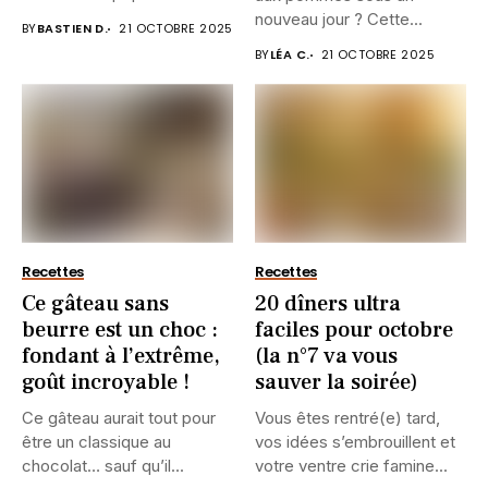
bien...
nouveau jour ? Cette...
BY
BASTIEN D.
21 OCTOBRE 2025
BY
LÉA C.
21 OCTOBRE 2025
Recettes
Recettes
Ce gâteau sans
20 dîners ultra
beurre est un choc :
faciles pour octobre
fondant à l’extrême,
(la n°7 va vous
goût incroyable !
sauver la soirée)
Ce gâteau aurait tout pour
Vous êtes rentré(e) tard,
être un classique au
vos idées s’embrouillent et
chocolat… sauf qu’il...
votre ventre crie famine...