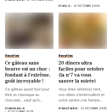
BY
LÉA C.
21 OCTOBRE 2025
Recettes
Recettes
Ce gâteau sans
20 dîners ultra
beurre est un choc :
faciles pour octobre
fondant à l’extrême,
(la n°7 va vous
goût incroyable !
sauver la soirée)
Ce gâteau aurait tout pour
Vous êtes rentré(e) tard,
être un classique au
vos idées s’embrouillent et
chocolat… sauf qu’il...
votre ventre crie famine...
BY
MICKAEL G.
BY
BASTIEN D.
21 OCTOBRE 2025
21 OCTOBRE 2025