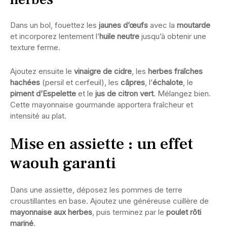
Dans un bol, fouettez les
jaunes d’œufs
avec la
moutarde
et incorporez lentement l’
huile neutre
jusqu’à obtenir une
texture ferme.
Ajoutez ensuite le
vinaigre de cidre
, les
herbes fraîches
hachées
(persil et cerfeuil), les
câpres
, l’
échalote
, le
piment d’Espelette
et le
jus de citron vert
. Mélangez bien.
Cette mayonnaise gourmande apportera fraîcheur et
intensité au plat.
Mise en assiette : un effet
waouh garanti
Dans une assiette, déposez les pommes de terre
croustillantes en base. Ajoutez une généreuse cuillère de
mayonnaise aux herbes
, puis terminez par le
poulet rôti
mariné
.