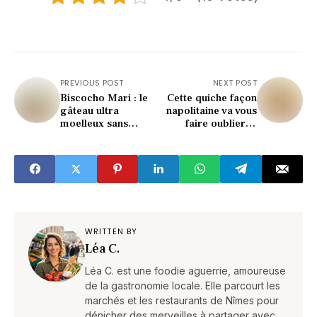
PREVIOUS POST
NEXT POST
Biscocho Mari : le
Cette quiche façon
gâteau ultra
napolitaine va vous
moelleux sans
faire oublier la
beurre qui bluffe
recette classique !
tout le monde !
WRITTEN BY
Léa C.
Léa C. est une foodie aguerrie, amoureuse
de la gastronomie locale. Elle parcourt les
marchés et les restaurants de Nîmes pour
dénicher des merveilles à partager avec