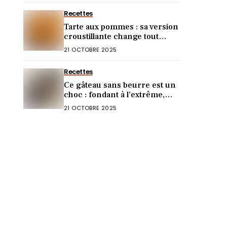
Recettes
Tarte aux pommes : sa version
croustillante change tout
(vous allez l’adorer)
21 OCTOBRE 2025
Recettes
Ce gâteau sans beurre est un
choc : fondant à l’extrême,
goût incroyable !
21 OCTOBRE 2025