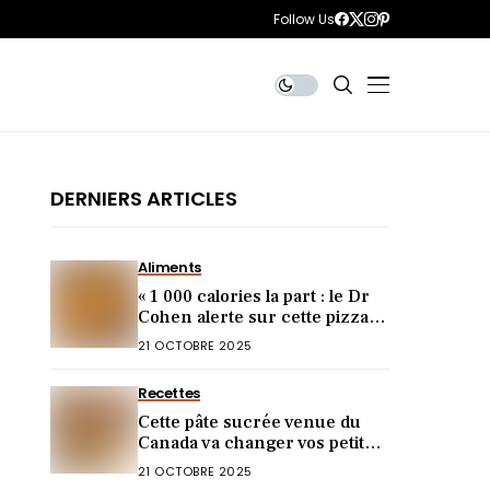
Follow Us
DERNIERS ARTICLES
Aliments
« 1 000 calories la part : le Dr
Cohen alerte sur cette pizza
piège pour votre ligne »
21 OCTOBRE 2025
Recettes
Cette pâte sucrée venue du
Canada va changer vos petits-
déjeuners !
21 OCTOBRE 2025