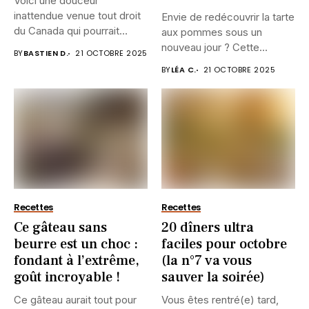
Voici une douceur
inattendue venue tout droit
Envie de redécouvrir la tarte
du Canada qui pourrait
aux pommes sous un
bien...
nouveau jour ? Cette...
BY
BASTIEN D.
21 OCTOBRE 2025
BY
LÉA C.
21 OCTOBRE 2025
Recettes
Recettes
Ce gâteau sans
20 dîners ultra
beurre est un choc :
faciles pour octobre
fondant à l’extrême,
(la n°7 va vous
goût incroyable !
sauver la soirée)
Ce gâteau aurait tout pour
Vous êtes rentré(e) tard,