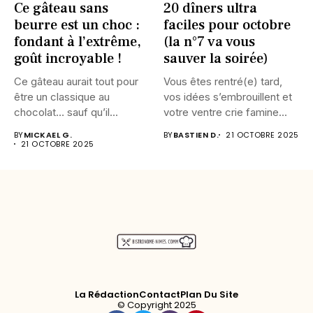
Ce gâteau sans
20 dîners ultra
beurre est un choc :
faciles pour octobre
fondant à l’extrême,
(la n°7 va vous
goût incroyable !
sauver la soirée)
Ce gâteau aurait tout pour
Vous êtes rentré(e) tard,
être un classique au
vos idées s’embrouillent et
chocolat… sauf qu’il...
votre ventre crie famine...
BY
MICKAEL G.
BY
BASTIEN D.
21 OCTOBRE 2025
21 OCTOBRE 2025
La Rédaction
Contact
Plan Du Site
© Copyright 2025